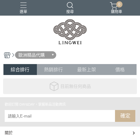
0
選單
搜尋
購物車
小包
托特包
最美筆電包
筆電包
經典筆電托特包
歐洲精品代購
綜合排行
熱銷排行
最新上架
價格
目前無任何商品
歡迎訂閱 DAY&DAY，掌握新品活動資訊
確定
關於