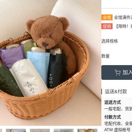
全馆
全馆满件
促销
【限時！
选择规格
数量
加
运送&付款
运送方式
一般宅配
货
付款方式
宅配代收
全
ATM 虚拟帐号