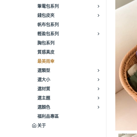
筆電包系列
錢包皮夾
帆布包系列
輕盈包系列
胸包系列
質感真皮
最美雨傘
選類型
選大小
選材質
選主題
選顏色
福利品專區
关于