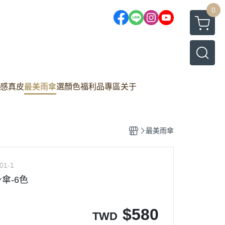
0
感真皮
最美雨傘
選顏色
福利品專區
关于
最美雨傘
01-1
傘-6色
$
580
TWD