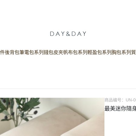
件
後背包
筆電包系列
錢包皮夾
帆布包系列
輕盈包系列
胸包系列
質
商品编号：
UN-0
最美迷你隨身