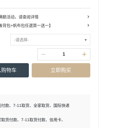
满额活动，请查阅详情
後背包+帆布包任選買一送一】
-请选择-
入购物车
立即购买
到付款
7-11取货
全家取货
国际快递
家取货付款
7-11取货付款
信用卡