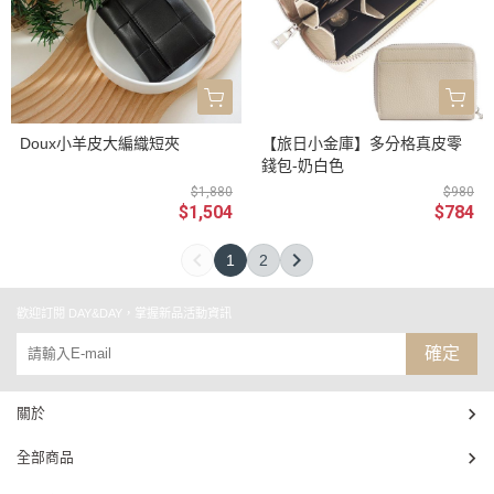
Doux小羊皮大編織短夾
【旅日小金庫】多分格真皮零
錢包-奶白色
$1,880
$980
$1,504
$784
1
2
歡迎訂閱 DAY&DAY，掌握新品活動資訊
確定
關於
全部商品