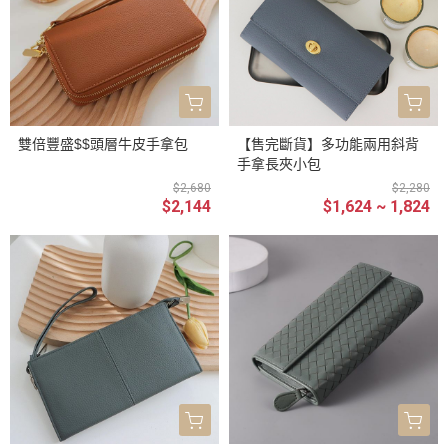
雙倍豐盛$$頭層牛皮手拿包
【售完斷貨】多功能兩用斜背
手拿長夾小包
$2,680
$2,280
$2,144
$1,624 ~ 1,824