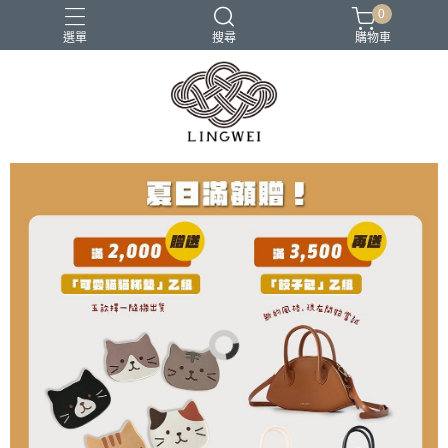
0
選單
搜尋
購物車
小包
托特包
最美筆電包
筆電包
經典筆電托特包