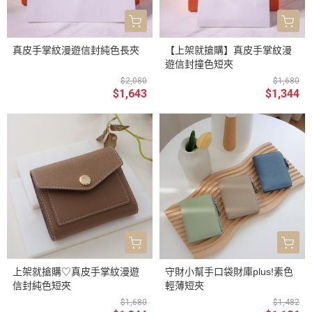
真皮手掌紋漫遊信封純色長夾
【上架就搶購】真皮手掌紋漫
遊信封撞色短夾
$2,080
$1,680
$1,643
$1,344
上架就搶購♡真皮手掌紋漫遊
守財小幫手口袋財庫plus!素色
信封純色短夾
輕薄短夾
$1,680
$1,482