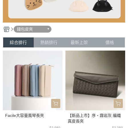
錢包皮夾
綜合排行
熱銷排行
最新上架
價格
Facile大容量風琴長夾
【新品上市】序・霧岩灰 編織
真皮長夾
$2,080
$2,280