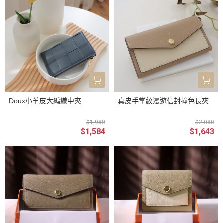
Doux小羊皮大編織中夾
真皮手掌紋漫遊信封撞色長夾
$1,980
$2,080
$1,584
$1,643