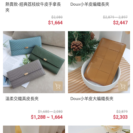
熱賣款-經典荔枝紋牛皮手拿長
Doux小羊皮編織長夾
夾
$2,080
$2,879 ~ 2,897
$1,664
$2,447
溫柔交織真皮長夾
Doux小羊皮大編織長夾
$1,680 ~ 2,080
$2,879
$1,288 ~ 1,664
$2,303