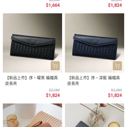
$1,664
$1,824
【新品上市】序・曜黑 編織真
【新品上市】序・深藍 編織真
皮長夾
皮長夾
$2,280
$2,280
$1,824
$1,824