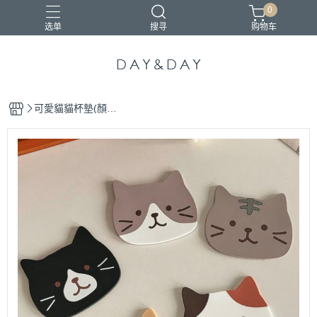
0
选单
搜寻
购物车
小包
托特包
最美筆電包
筆電包
經典筆電托特包
可愛貓貓杯墊(顏色
隨機)