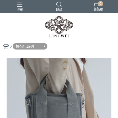
0
選單
搜尋
購物車
小包
托特包
最美筆電包
筆電包
經典筆電托特包
帆布包系列