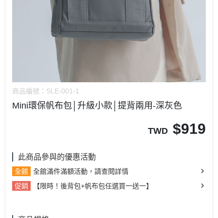
商品編號：
SLE-001-1
Mini環保帆布包│升級小款│提背兩用-深灰色
$
919
TWD
此商品參與的優惠活動
全館
全館滿件滿額活動，請查閱詳情
促銷
【限時！後背包+帆布包任選買一送一】