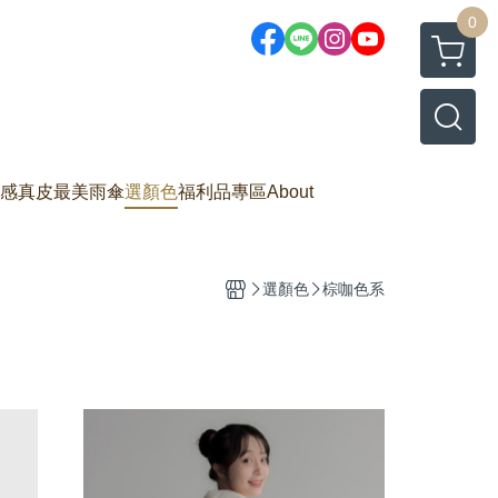
0
感真皮
最美雨傘
選顏色
福利品專區
About
選顏色
棕咖色系