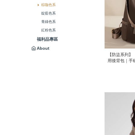
棕咖色系
靛藍色系
青綠色系
紅粉色系
福利品專區
About
【防盜系列】【
用後背包｜手