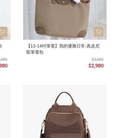
勤
【13-14吋筆電】我的優雅日常-真皮尼
龍筆電包
,380
$3,680
880
$2,980