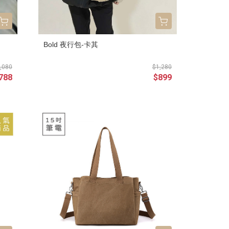
Bold 夜行包-卡其
,080
$1,280
788
$899