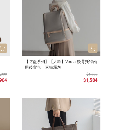
【防盜系列】【大款】Versa 後背托特兩
用後背包｜素描霧灰
,380
$1,980
904
$1,584