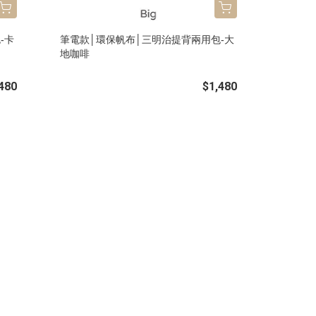
-卡
筆電款│環保帆布│三明治提背兩用包-大
地咖啡
480
$1,480