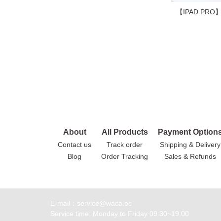
【IPAD P
About
All Products
Payment Option
Contact us
Track order
Shipping & Delivery
Blog
Order Tracking
Sales & Refunds
E-mail：service@waca.ec
Service time: Monday to Friday 09:30~19:00