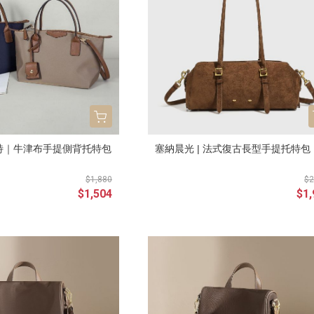
托特｜牛津布手提側背托特包
塞納晨光 | 法式復古長型手提托特包
$1,880
$2
$1,504
$1,