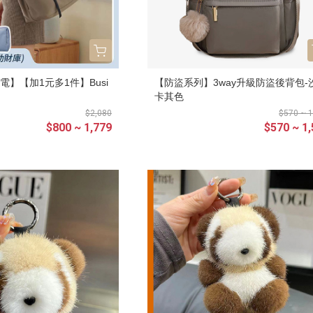
吋筆電】【加1元多1件】Busi
【防盜系列】3way升級防盜後背包-
卡其色
$2,080
$570 ~ 1
$800 ~ 1,779
$570 ~ 1