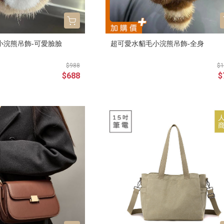
小浣熊吊飾-可愛臉臉
超可愛水貂毛小浣熊吊飾-全身
$988
$1
$688
$