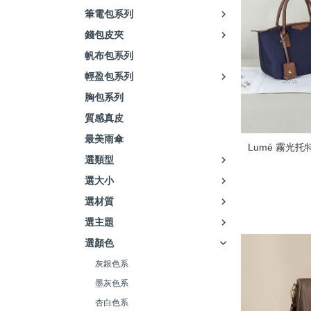
筆電包系列
錢包皮夾
帆布包系列
輕盈包系列
胸包系列
質感真皮
最美雨傘
Lumé 霧光
選類型
選大小
選材質
選主題
選顏色
灰銀色系
墨灰色系
杏白色系