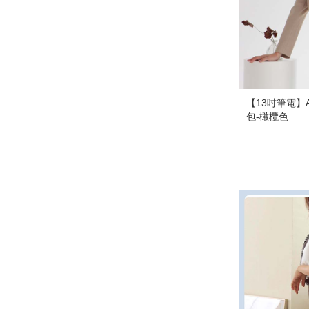
【13吋筆電】
包-橄欖色