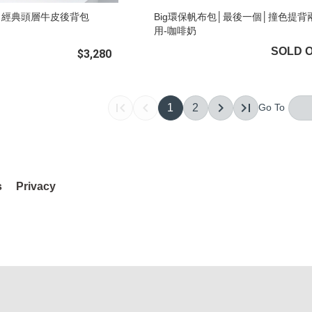
RO】經典頭層牛皮後背包
Big環保帆布包│最後一個│撞色提背
用-咖啡奶
SOLD 
$3,280
1
2
s
Privacy