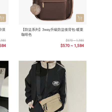
沙漠
【防盜系列】3way升級防盜後背包-暖栗
咖啡色
,980
$570 ~ 1,980
,584
$570 ~ 1,584