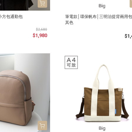
小方包通勤包
筆電款│環保帆布│三明治提背兩用包
其色
$2,680
$1,980
$1,