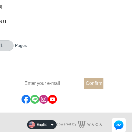
兩
OUT
Welcome to subscribe to DAY&DAY
Confirm
English