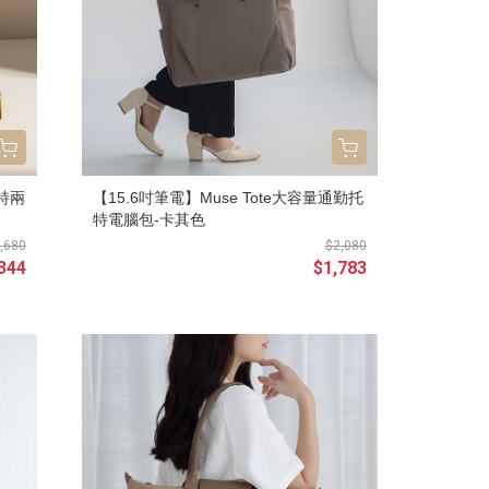
特兩
【15.6吋筆電】Muse Tote大容量通勤托
特電腦包-卡其色
,680
$2,080
344
$1,783